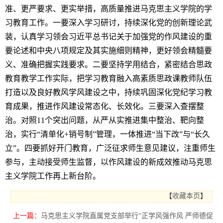
准、更严要求、更实举措，
高质量
推
进
马克思
主义
学院
的
学
习
教育
工作
。
一
要
深入
学习研讨
，
持续深化党的创新理论武
装，认真学习领会习近平总书记关于加强党的作风建设的重
要论述和中央八项规定及其实施细则精神，更好领会精髓要
义、准确把握实践要求。
二
要坚持学用结合
，
紧密结合思政
教育教学工作实际，把学习教育融入高素质思政课教师队伍
打造以及良好教风学风建设之中，
持续巩固深化党纪学习教
育成果，推进作风建设常态化
、
长效化
。
三要
深入
查摆
整
治。
对照11个突出问题，从严从实推进集中整治、靶向整
治，实行“清单化+销号制”管理，一体推进“当下改”与“长久
立”。四要抓好开门教育，
广泛征求
师生
意见建议，
注重师生
参与，
主动接受师生监督，
以作风建设的新成效推动马克思
主义学院工作再上新台阶。
【
收藏本页
】
上一篇：
马克思主义学院直属党支部举行“正学风强作风 严师德促