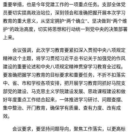
重要举措，也是今年党建工作的一项重点任务。
支部
全体党
员要切实提高政治站位，深刻领会和准确把握开展本次学习
教育的重大意义，从坚定拥护“两个确立”、坚决做到“两个维
护”的政治高度，切实将思想和行动统一到党中央的决策部署
上来。
会议强调
，
此次学习教育要紧扣深入贯彻中央八项规定
精神这个主题，将学习贯彻习近平总书记关于加强党的作风
建设的重要论述和中央八项规定精神贯穿学习教育全过程。
要准确把握学习教育的
目标要求
和重要任务，
不折不扣落实
中、省、市
和学校
各项安排，
把开展学习教育同抓好马院支
部党的建设、马克思主义学院建设发展、思政课程建设和做
好年度重点工作结合起来，一体推进学习研讨、问题查摆、
集中整治、开门教育，
确保学有质量、查有力度、改有成
效。
会议
要求
，
要
坚持
问题导向，聚焦工作落实，以更高标