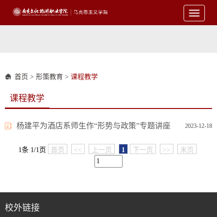
Toggle
navigati
首页
>
形策教育
>
课程教学
课程教学
杨建平为酒店系师生作“形势与政策”专题讲座
2023-12-18
1条 1/1页
首页
<<
上一页
1
下一页
>>
末页
校外链接